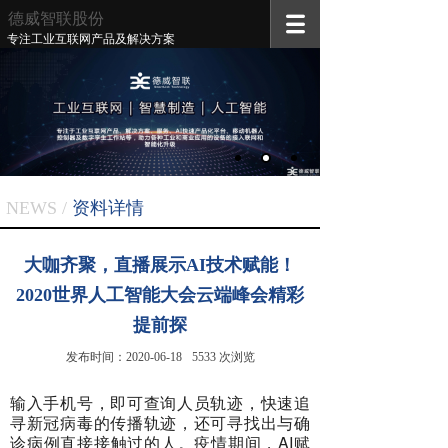
德威智联
股份
专注工业互联网产品及解决方案
NEWS /
资料
详情
大咖齐聚，直播展示AI技术赋能！
2020世界人工智能大会云端峰会精彩
提前探
发布时间：
2020-06-18
5533
次浏览
输入手机号，即可查询人员轨迹，快速追
寻新冠病毒的传播轨迹，还可寻找出与确
诊病例直接接触过的人。疫情期间，AI赋