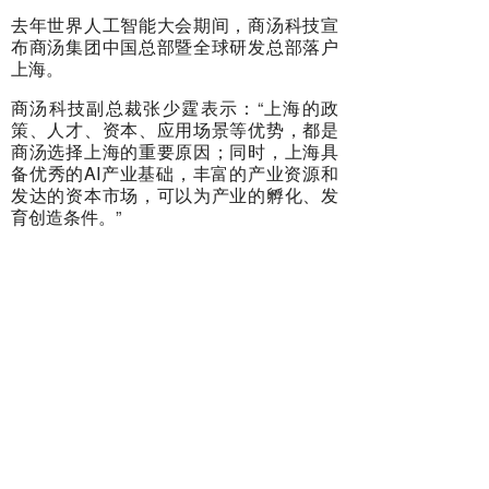
去年世界人工智能大会期间，商汤科技宣
布商汤集团中国总部暨全球研发总部落户
上海。
商汤科技副总裁张少霆表示：“上海的政
策、人才、资本、应用场景等优势，都是
商汤选择上海的重要原因；同时，上海具
备优秀的AI产业基础，丰富的产业资源和
发达的资本市场，可以为产业的孵化、发
育创造条件。”
今年疫情发生后，商汤研发人员第一时间
开发迭代抗疫产品与解决方案，并快速在
上海多场景落地，助力一线疫情防控及安
全复工复产。
据悉，1个病例拍1次CT就会产生300~400
张片子，影像医生工作任务尤为艰巨。为
了让AI技术尽快支持到一线医生，帮助他
们在抗“疫”战中争分夺秒，商汤智慧健康团