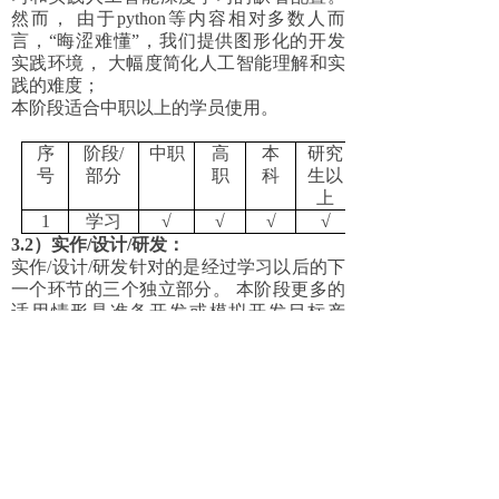
然而， 由于python等内容相对多数人而
言，“晦涩难懂”，我们提供图形化的开发
实践环境， 大幅度简化人工智能理解和实
践的难度；
本阶段适合中职以上的学员使用。
序
阶段/
中职
高
本
研究
号
部分
职
科
生以
上
1
学习
√
√
√
√
3.2）实作/设计/研发：
实作/设计/研发针对的是经过学习以后的下
一个环节的三个独立部分。 本阶段更多的
适用情形是准备开发或模拟开发目标产
品。 不同程度的学员选择其中一个或多个
内容进行研习。
序
阶段/
中职
高
本
研究
号
部分
职
科
生以
上
1
实作
√
√
√
√
2
设计
√
√
3
研发
√