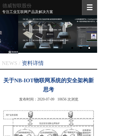
德威智联
股份
专注工业互联网产品及解决方案
NEWS /
资料
详情
关于NB-IOT物联网系统的安全架构新
思考
发布时间：
2020-07-09
10656
次浏览